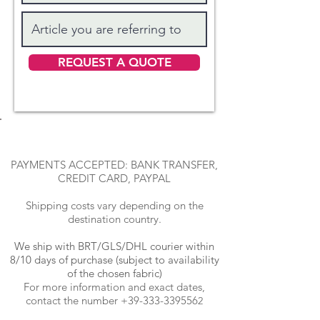
MATRIMONIALE SUPER MAXI: sopra
cm 280 x 300 + sotto 200 x 210 alto 40
+ due federe cm 50x80
REQUEST A QUOTE
PAYMENTS ACCEPTED: BANK TRANSFER,
CREDIT CARD, PAYPAL
Shipping costs vary depending on the
destination country.
We ship with BRT
/GLS/DHL courier within
8/10 days of purchase (subject to availability
of the chosen fabric)
For more information and exact dates,
contact the number
+39-333-339556
2