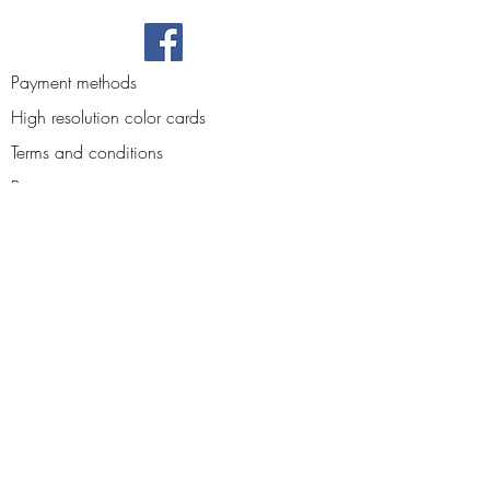
Payment methods
High resolution color cards
Terms and conditions
Privacy
Contact us
Reviews
About us
Blog
Access your personal area