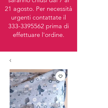
saranno chiusi dal 7 al
21 agosto. Per necessità
urgenti contattate il
333-3395562
prima di
effettuare l'ordine.