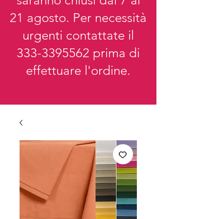
saranno chiusi dal 7 al
21 agosto. Per necessità
urgenti contattate il
333-3395562
prima di
effettuare l'ordine.