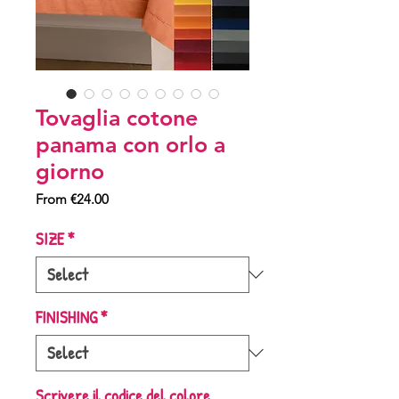
Tovaglia cotone
panama con orlo a
giorno
Sale
From
€24.00
Price
SIZE
*
FINISHING
*
Scrivere il codice del colore